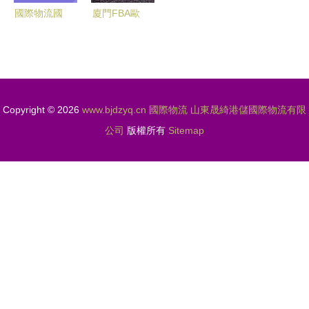
前七月上合
國際物流國
廈門FBA歐
多式聯運中
內家具工廠
洲專線 中
心發送中歐
海運專線到
歐鐵路卡航
班列330列
加拿大
海派一站式
服務 跨境
Copyright © 2026
www.bjdzyq.cn
國際物流
山東晟綺港儲國際物流有限
物流雙清包
公司
版權所有
Sitemap
稅