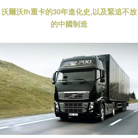
沃爾沃fh重卡的30年進化史,以及緊追不放
的中國制造