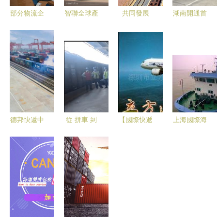
部分物流企
智聯全球產
共同發展
湖南開通首
業發愁貨源
業 南航物
條直飛非洲
不足 吃不
流推出 南
貨運航線
飽 ,面臨通
航快運 國
長沙至亞的
行難生存難
際產品
斯亞貝巴首
航
德邦快遞中
從 拼車 到
【國際快遞
上海國際海
歐班列 圖
專車 世界
LED燈 電
運拼箱散貨
定快線 開
朋友圈 更
子產品等到
空運烏龍茶
通,上半年
精彩
牙買加服務
普洱茶紅茶
蘭州陸港發
(圖)】價格
(圖)
運國際貨運
_廠家_圖片
班列111列,