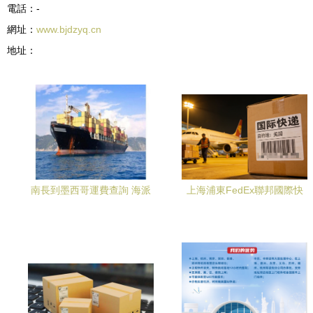
電話：-
網址：
www.bjdzyq.cn
地址：
南長到墨西哥運費查詢 海派
上海浦東FedEx聯邦國際快
寶國際物流優勢解讀 (2022
遞 專業寄送帶電產品直達全
已更新)
球