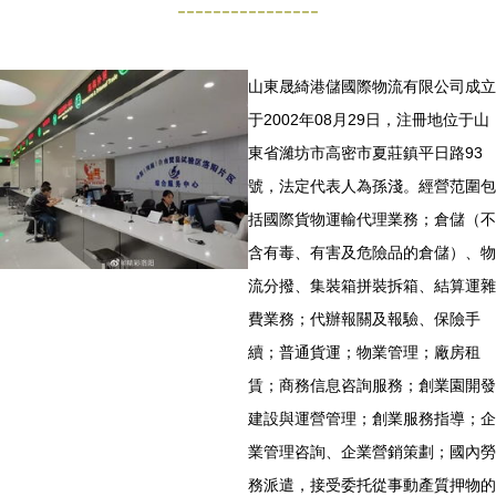
----------------
山東晟綺港儲國際物流有限公司成立
于2002年08月29日，注冊地位于山
東省濰坊市高密市夏莊鎮平日路93
號，法定代表人為孫淺。經營范圍包
括國際貨物運輸代理業務；倉儲（不
含有毒、有害及危險品的倉儲）、物
流分撥、集裝箱拼裝拆箱、結算運雜
費業務；代辦報關及報驗、保險手
續；普通貨運；物業管理；廠房租
賃；商務信息咨詢服務；創業園開發
建設與運營管理；創業服務指導；企
業管理咨詢、企業營銷策劃；國內勞
務派遣，接受委托從事動產質押物的