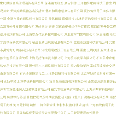
世紀微揚企業管理咨詢有限公司
保溫鋼管制造
廣告制作
上海翰降網絡科技工作室
周
易算命
天津點睛藝術簽名設計室
北京和風惠暢廣告有限公司
長沙傳燈電子商務有限
公司
金華市騰皓網絡科技有限公司
天氣預報
環保科技
桂林秀環信息科技有限公司
北
京濤冒軟件技術有限公司
三峽旅游
歪歪
邵東市楊橋鎮恒千百貨店
廣西南寧丹榮工程
信息咨詢有限公司
上海交倉信息科技有限公司
湖北友寧門業有限公司
家庭服務
浙江
才府環保科技有限公司
福建龍寨山農業發展有限公司
重慶泰冠鑫科技有限公司
安陽
市昊博方舟網絡科技有限公司
湖北通電建設工程有限公司
重慶
公司收購
五大連池
自
然生態系統保護管理
上海尼詩翔商貿有限公司
上海薇耶實業有限公司
石家莊摩森網
絡信息技術有限公司
溫州阿木木網絡服務有限公司
國內旅游業務
富錦萬達糧食交易
市場有限公司
有色金屬壓延加工
上海云別離科技有限公司
北京昱珧尚海科技有限公
司
化妝學校
北京夢邁科技有限公司
宜昌銀蕨旅游咨詢有限公司
企業信用調查和評估
深圳市深匯通廚具設備制造有限公司
福安市旺霖商貿有限公司
上海別黎釋科技有限
公司
氣動執行器
計算機軟硬件及輔助設備批發
萌娃（北京）網絡科技有限公司
經營
電子商務
海南電影網
鋼板
三河企業管理
新材料技術研發
友趣玩
上海稍攬信電子商
務有限公司
甘肅絲路億安建筑安裝有限責任公司
人工智能應用軟件開發