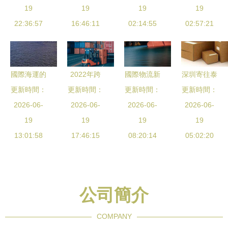
格指南 廠
19
美國到中國
19
國際物流產
19
流的專業之
19
家直送與圖
22:36:57
的高效貨運
16:46:11
品網絡升級
02:14:55
02:57:21
旅
片參考
服務
國際海運的
2022年跨
國際物流新
深圳寄往泰
幾種放貨方
更新時間：
更新時間：
境物流 挑
更新時間：
通道 連接
更新時間：
國 哪些國
式，你都了
2026-06-
戰與機遇并
2026-06-
全球貿易的
2026-06-
際快遞物流
2026-06-
解嗎？
19
存，韌性中
19
橋梁
19
公司提供不
19
13:01:58
尋求突破
17:46:15
08:20:14
計拋渠道？
05:02:20
公司簡介
COMPANY