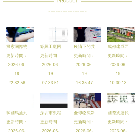
PRODUCT
----------------
探索國際物
紹興工廠國
疫情下的共
成都建成西
更新時間：
流新前沿
際物流價格
更新時間：
更新時間：
同體 華美
部首個生物
更新時間：
第15屆深圳
2026-06-
2026-06-
查詢系統
集團抗疫影
2026-06-
制品保稅進
2026-06-
物博會即將
19
提升效率與
19
像與全球物
19
口口岸，國
19
22:32:56
啟幕
透明度的關
07:33:51
流交流的新
16:35:47
際物流煥發
10:30:13
鍵工具
圖景
新動能
韓國馬油到
深圳市凱程
全球物流新
國際貨運代
南京物流公
更新時間：
通國際物流
更新時間：
更新時間：
趨勢 數字
更新時間：
理精品課
司電話與價
2026-06-
電子產品從
2026-06-
化轉型推動
2026-06-
開啟國際物
2026-06-