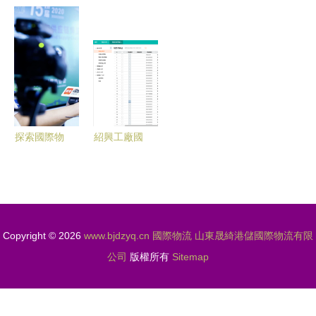
源產品打包
際物流 深
中沛國際物
流 深耕國
全攻略 注
耕國際物流
流，連接全
際物流領域
意事項與國
的專業之選
球的可靠使
的專業力量
際物流優化
者
探索國際物
紹興工廠國
流新前沿
際物流價格
第15屆深圳
查詢系統
物博會即將
提升效率與
啟幕
透明度的關
Copyright © 2026
www.bjdzyq.cn
國際物流
山東晟綺港儲國際物流有限
鍵工具
公司
版權所有
Sitemap