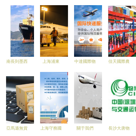
南長到墨西
上海浦東
中達國際物
佳天國際農
哥運費查詢
FedEx聯邦
流 化工品
副產品物流
海派寶國際
國際快遞
國際快遞，
交易中心
物流優勢解
專業寄送帶
全國免費上
打造國際化
讀 (2022已
電產品直達
門取貨，高
農產品集散
更新)
全球
效安全一站
地新標桿
達
亞馬遜無貨
上海守務國
關于我們
長沙大唐物